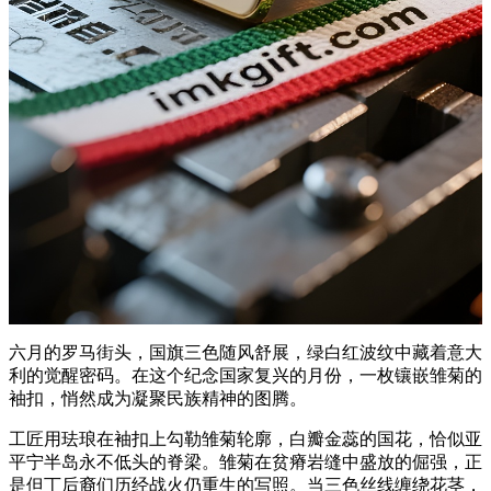
六月的罗马街头，国旗三色随风舒展，绿白红波纹中藏着意大
利的觉醒密码。在这个纪念国家复兴的月份，一枚镶嵌雏菊的
袖扣，悄然成为凝聚民族精神的图腾。
工匠用珐琅在袖扣上勾勒雏菊轮廓，白瓣金蕊的国花，恰似亚
平宁半岛永不低头的脊梁。雏菊在贫瘠岩缝中盛放的倔强，正
是但丁后裔们历经战火仍重生的写照。当三色丝线缠绕花茎，