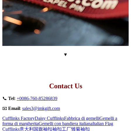
▼
Contact Us
📞
Tel
:
+0086-760-85286839
📧
Email
:
sales3@imkgift.com
Cufflinks Factory
Daisy Cufflinks
Fabbrica di gemelli
Gemelli a
forma di margherita
Gemelli con bandiera italiana
Italian Flag
Cufflinks
意大利国旗袖扣
袖扣工厂
雏菊袖扣