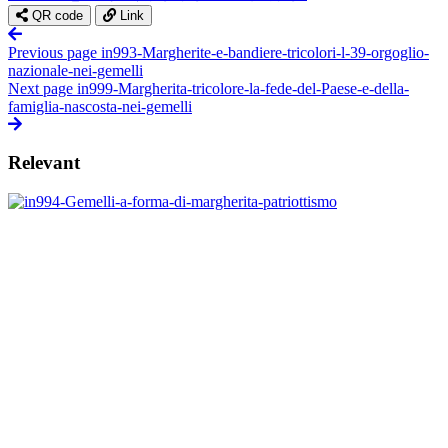
QR code
Link
Previous page
in993-Margherite-e-bandiere-tricolori-l-39-orgoglio-
nazionale-nei-gemelli
Next page
in999-Margherita-tricolore-la-fede-del-Paese-e-della-
famiglia-nascosta-nei-gemelli
Relevant