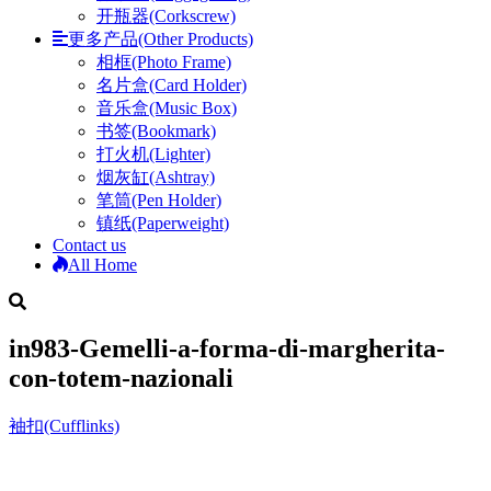
开瓶器(Corkscrew)
更多产品(Other Products)
相框(Photo Frame)
名片盒(Card Holder)
音乐盒(Music Box)
书签(Bookmark)
打火机(Lighter)
烟灰缸(Ashtray)
笔筒(Pen Holder)
镇纸(Paperweight)
Contact us
All Home
in983-Gemelli-a-forma-di-margherita-
con-totem-nazionali
袖扣(Cufflinks)