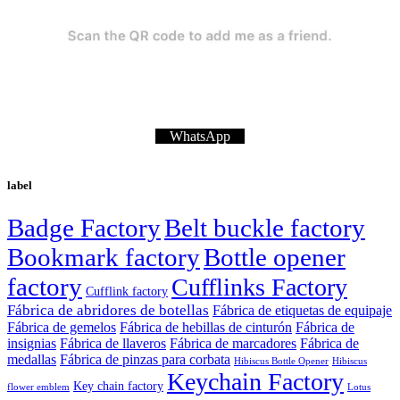
WhatsApp
label
Badge Factory
Belt buckle factory
Bookmark factory
Bottle opener
factory
Cufflinks Factory
Cufflink factory
Fábrica de abridores de botellas
Fábrica de etiquetas de equipaje
Fábrica de gemelos
Fábrica de hebillas de cinturón
Fábrica de
insignias
Fábrica de llaveros
Fábrica de marcadores
Fábrica de
medallas
Fábrica de pinzas para corbata
Hibiscus Bottle Opener
Hibiscus
Keychain Factory
Key chain factory
flower emblem
Lotus