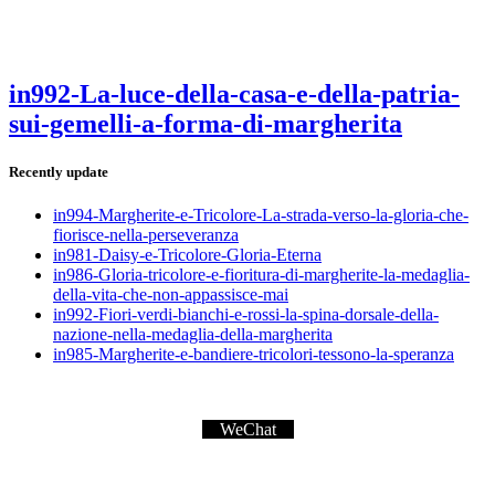
in992-La-luce-della-casa-e-della-patria-
sui-gemelli-a-forma-di-margherita
Recently update
in994-Margherite-e-Tricolore-La-strada-verso-la-gloria-che-
fiorisce-nella-perseveranza
in981-Daisy-e-Tricolore-Gloria-Eterna
in986-Gloria-tricolore-e-fioritura-di-margherite-la-medaglia-
della-vita-che-non-appassisce-mai
in992-Fiori-verdi-bianchi-e-rossi-la-spina-dorsale-della-
nazione-nella-medaglia-della-margherita
in985-Margherite-e-bandiere-tricolori-tessono-la-speranza
WeChat