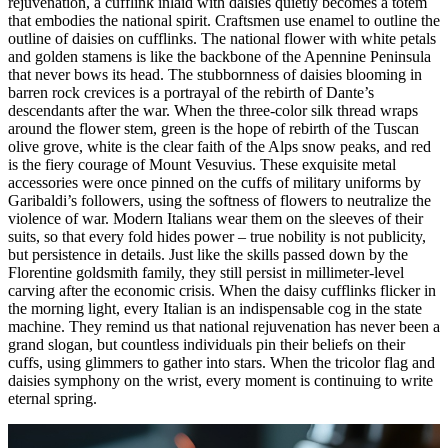
rejuvenation, a cufflink inlaid with daisies quietly becomes a totem
that embodies the national spirit. Craftsmen use enamel to outline the
outline of daisies on cufflinks. The national flower with white petals
and golden stamens is like the backbone of the Apennine Peninsula
that never bows its head. The stubbornness of daisies blooming in
barren rock crevices is a portrayal of the rebirth of Dante’s
descendants after the war. When the three-color silk thread wraps
around the flower stem, green is the hope of rebirth of the Tuscan
olive grove, white is the clear faith of the Alps snow peaks, and red
is the fiery courage of Mount Vesuvius. These exquisite metal
accessories were once pinned on the cuffs of military uniforms by
Garibaldi’s followers, using the softness of flowers to neutralize the
violence of war. Modern Italians wear them on the sleeves of their
suits, so that every fold hides power – true nobility is not publicity,
but persistence in details. Just like the skills passed down by the
Florentine goldsmith family, they still persist in millimeter-level
carving after the economic crisis. When the daisy cufflinks flicker in
the morning light, every Italian is an indispensable cog in the state
machine. They remind us that national rejuvenation has never been a
grand slogan, but countless individuals pin their beliefs on their
cuffs, using glimmers to gather into stars. When the tricolor flag and
daisies symphony on the wrist, every moment is continuing to write
eternal spring.