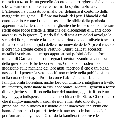
rinascita nazionale, un gemello decorato con margherite è diventato
silenziosamente un totem che incarna lo spirito nazionale.
L’artigiano ha utilizzato lo smalto per delineare il contorno della
margherita sui gemelli. Il fiore nazionale dai petali bianchi e dal
cuore dorato è come la spina dorsale inflessibile della penisola
appenninica. La tenacia delle margherite che fioriscono nelle fessure
sterili delle rocce riflette la rinascita dei discendenti di Dante dopo
aver vissuto la guerra. Quando il filo di seta a tre colori avvolge lo
stelo del fiore, il verde è la speranza di rinascita dell’uliveto toscano,
il bianco è la fede limpida delle cime innevate delle Alpi e il rosso è
il coraggio ardente come il Vesuvio. Questi delicati accessori
metallici venivano un tempo appuntati sui polsini delle uniformi
militari di Garibaldi dai suoi seguaci, neutralizzando la violenza
della guerra con la bellezza dei fiori. Gli italiani moderni lo
indossano sulle maniche dei loro abiti, facendo sì che ogni piega
nasconda il potere: la vera nobiltà non risiede nella pubblicità, ma
nella cura dei dettagli. Proprio come l’abilità tramandata dalla
famiglia orafa fiorentina, anche loro continuano a intagliare a livello
millimetrico, nonostante la crisi economica. Mentre i gemelli a forma
di margherite scintillano nella luce del mattino, ogni italiano è un
ingranaggio indispensabile nella macchina dello Stato. Ci ricordano
che il ringiovanimento nazionale non è mai stato uno slogan
grandioso, ma piuttosto il risultato di innumerevoli individui che
hanno dimostrato la propria fede e hanno usato le loro piccole luci
per formare una galassia. Quando la bandiera tricolore e le