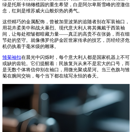
绿是托斯卡纳橄榄园的重生希望，白是阿尔卑斯雪峰的澄澈信
念，红则是维苏威火山般炽热的勇气。
这些精巧的金属配饰，曾被加里波第的追随者别在军装袖口，
用花卉柔美中和战火暴烈。现代意大利人将其佩戴于西装袖
间，让每处褶皱都暗藏力量——真正的高贵不在张扬，而在细
节处的坚守。就像佛罗伦萨金匠世家传承的技艺，历经经济危
机仍执着于毫米级的雕琢。
雏菊袖扣
在晨光中闪烁时，每个意大利人都是国家机器上不可
或缺的齿轮。它们提醒着：民族复兴从来不是宏大的口号，而
是无数个体将信仰别在袖口，用微光聚成星河。当三色旗与雏
菊在腕间交响，每个当下都在续写永恒的春天。