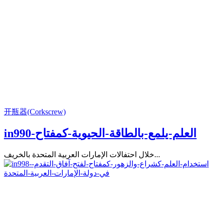
开瓶器(Corkscrew)
in990-العلم-يلمع-بالطاقة-الحيوية-كمفتاح
خلال احتفالات الإمارات العربية المتحدة بالخريف...