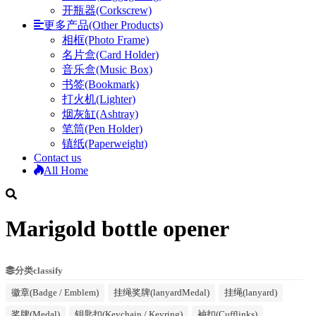
开瓶器(Corkscrew)
更多产品(Other Products)
相框(Photo Frame)
名片盒(Card Holder)
音乐盒(Music Box)
书签(Bookmark)
打火机(Lighter)
烟灰缸(Ashtray)
笔筒(Pen Holder)
镇纸(Paperweight)
Contact us
All Home
Marigold bottle opener
分类classify
徽章(Badge / Emblem)
挂绳奖牌(lanyardMedal)
挂绳(lanyard)
奖牌(Medal)
钥匙扣(Keychain / Keyring)
袖扣(Cufflinks)