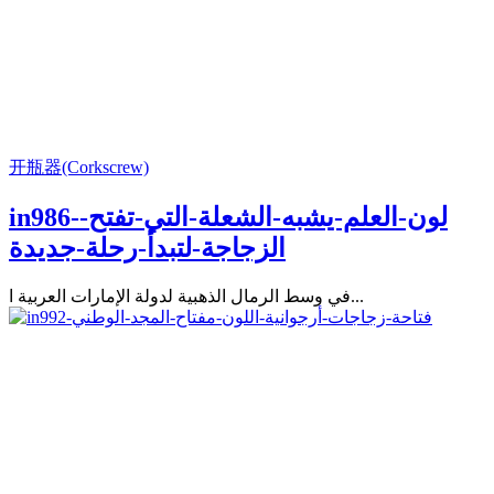
开瓶器(Corkscrew)
in986-لون-العلم-يشبه-الشعلة-التي-تفتح-
الزجاجة-لتبدأ-رحلة-جديدة
في وسط الرمال الذهبية لدولة الإمارات العربية ا...