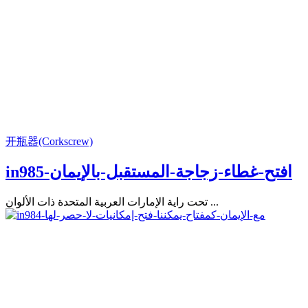
开瓶器(Corkscrew)
in985-افتح-غطاء-زجاجة-المستقبل-بالإيمان
تحت راية الإمارات العربية المتحدة ذات الألوان ...