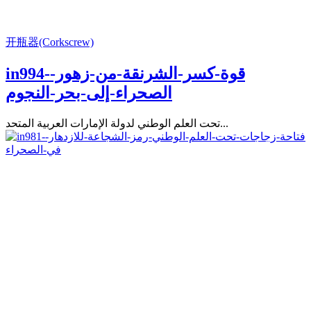
开瓶器(Corkscrew)
in994-قوة-كسر-الشرنقة-من-زهور-
الصحراء-إلى-بحر-النجوم
تحت العلم الوطني لدولة الإمارات العربية المتحد...