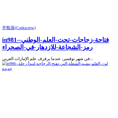
开瓶器(Corkscrew)
in981-فتاحة-زجاجات-تحت-العلم-الوطني-
رمز-الشجاعة-للازدهار-في-الصحراء
في شهر نوفمبر، عندما يرفرف علم الإمارات العربي...