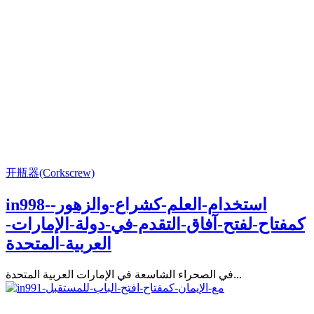
开瓶器(Corkscrew)
in998-استخدام-العلم-كشراع-والزهور-
كمفتاح-لفتح-آفاق-التقدم-في-دولة-الإمارات-
العربية-المتحدة
في الصحراء الشاسعة في الإمارات العربية المتحدة...