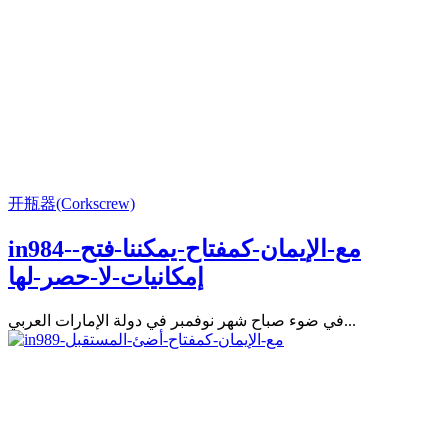
开瓶器(Corkscrew)
in984-مع-الإيمان-كمفتاح-يمكننا-فتح-
إمكانيات-لا-حصر-لها
في ضوء صباح شهر نوفمبر في دولة الإمارات العربي...