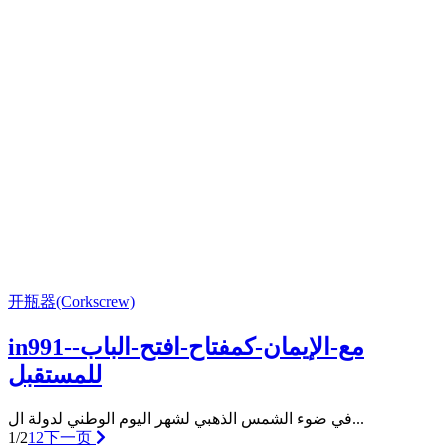
开瓶器(Corkscrew)
in991-مع-الإيمان-كمفتاح-افتح-الباب-
للمستقبل
في ضوء الشمس الذهبي لشهر اليوم الوطني لدولة ال...
1/2
1
2
下一页