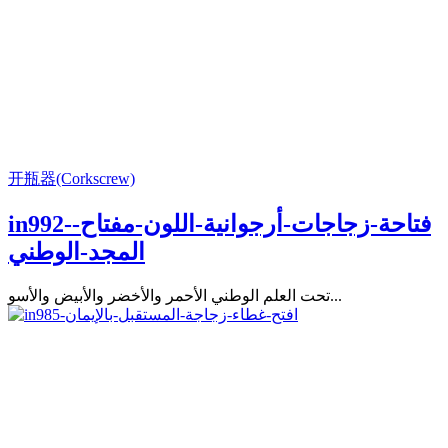
开瓶器(Corkscrew)
in992-فتاحة-زجاجات-أرجوانية-اللون-مفتاح-
المجد-الوطني
تحت العلم الوطني الأحمر والأخضر والأبيض والأسو...