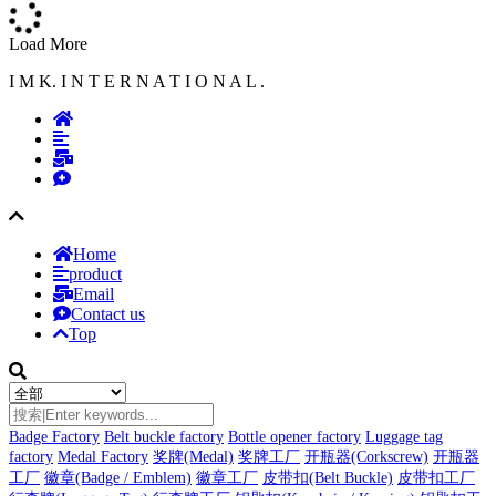
Load More
I M K. I N T E R N A T I O N A L .
Home
product
Email
Contact us
Top
Badge Factory
Belt buckle factory
Bottle opener factory
Luggage tag
factory
Medal Factory
奖牌(Medal)
奖牌工厂
开瓶器(Corkscrew)
开瓶器
工厂
徽章(Badge / Emblem)
徽章工厂
皮带扣(Belt Buckle)
皮带扣工厂