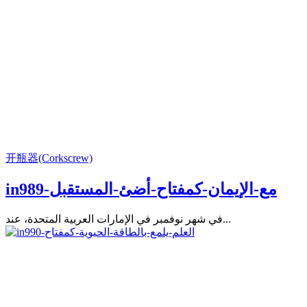
开瓶器(Corkscrew)
in989-مع-الإيمان-كمفتاح-أضئ-المستقبل
في شهر نوفمبر في الإمارات العربية المتحدة، عند...