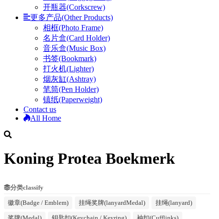
开瓶器(Corkscrew)
更多产品(Other Products)
相框(Photo Frame)
名片盒(Card Holder)
音乐盒(Music Box)
书签(Bookmark)
打火机(Lighter)
烟灰缸(Ashtray)
笔筒(Pen Holder)
镇纸(Paperweight)
Contact us
All Home
Koning Protea Boekmerk
分类classify
徽章(Badge / Emblem)
挂绳奖牌(lanyardMedal)
挂绳(lanyard)
奖牌(Medal)
钥匙扣(Keychain / Keyring)
袖扣(Cufflinks)