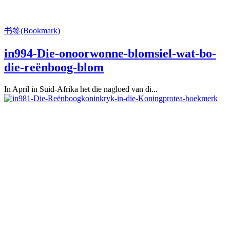
书签(Bookmark)
in994-Die-onoorwonne-blomsiel-wat-bo-
die-reënboog-blom
In April in Suid-Afrika het die nagloed van di...