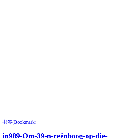
书签(Bookmark)
in989-Om-39-n-reënboog-op-die-