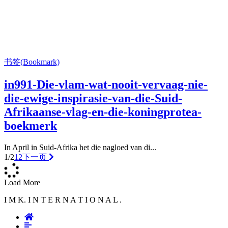
书签(Bookmark)
in991-Die-vlam-wat-nooit-vervaag-nie-
die-ewige-inspirasie-van-die-Suid-
Afrikaanse-vlag-en-die-koningprotea-
boekmerk
In April in Suid-Afrika het die nagloed van di...
1/2
1
2
下一页
Load More
I M K. I N T E R N A T I O N A L .