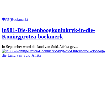
书签(Bookmark)
in981-Die-Reënboogkoninkryk-in-die-
Koningprotea-boekmerk
In September word die land van Suid-Afrika gev...