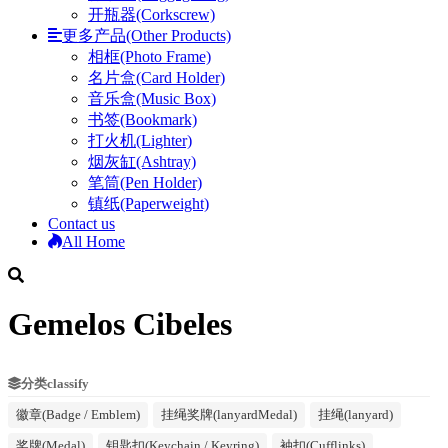
开瓶器(Corkscrew)
更多产品(Other Products)
相框(Photo Frame)
名片盒(Card Holder)
音乐盒(Music Box)
书签(Bookmark)
打火机(Lighter)
烟灰缸(Ashtray)
笔筒(Pen Holder)
镇纸(Paperweight)
Contact us
All Home
Gemelos Cibeles
分类classify
徽章(Badge / Emblem)
挂绳奖牌(lanyardMedal)
挂绳(lanyard)
奖牌(Medal)
钥匙扣(Keychain / Keyring)
袖扣(Cufflinks)