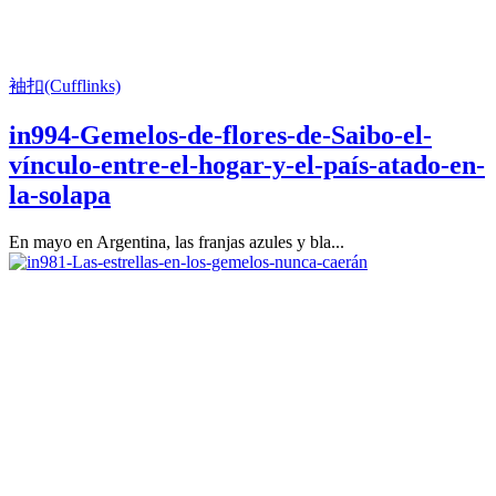
袖扣(Cufflinks)
in994-Gemelos-de-flores-de-Saibo-el-
vínculo-entre-el-hogar-y-el-país-atado-en-
la-solapa
En mayo en Argentina, las franjas azules y bla...