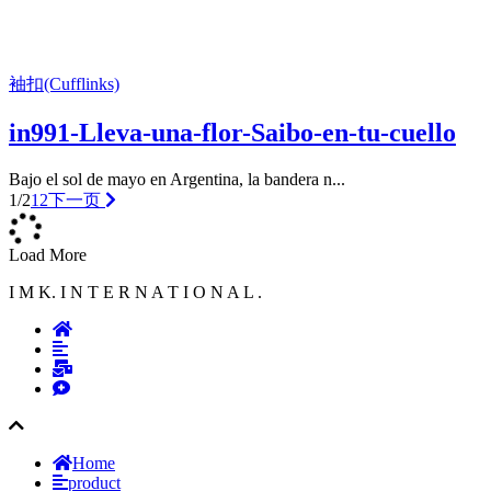
袖扣(Cufflinks)
in991-Lleva-una-flor-Saibo-en-tu-cuello
Bajo el sol de mayo en Argentina, la bandera n...
1/2
1
2
下一页
Load More
I M K. I N T E R N A T I O N A L .
Home
product