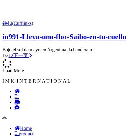
袖扣(Cufflinks)
in991-Lleva-una-flor-Saibo-en-tu-cuello
Bajo el sol de mayo en Argentina, la bandera n...
1/2
1
2
下一页
Load More
I M K. I N T E R N A T I O N A L .
Home
product