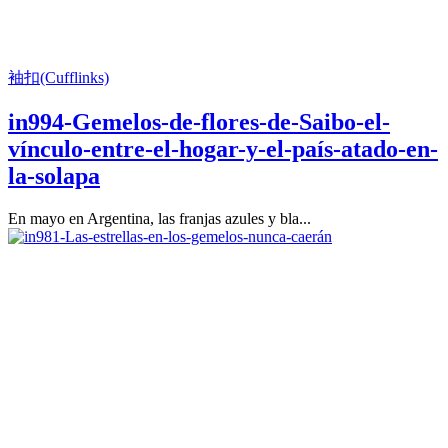
袖扣(Cufflinks)
in994-Gemelos-de-flores-de-Saibo-el-
vínculo-entre-el-hogar-y-el-país-atado-en-
la-solapa
En mayo en Argentina, las franjas azules y bla...