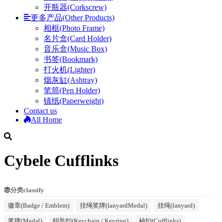
开瓶器(Corkscrew)
更多产品(Other Products)
相框(Photo Frame)
名片盒(Card Holder)
音乐盒(Music Box)
书签(Bookmark)
打火机(Lighter)
烟灰缸(Ashtray)
笔筒(Pen Holder)
镇纸(Paperweight)
Contact us
All Home
Cybele Cufflinks
分类classify
徽章(Badge / Emblem)
挂绳奖牌(lanyardMedal)
挂绳(lanyard)
奖牌(Medal)
钥匙扣(Keychain / Keyring)
袖扣(Cufflinks)