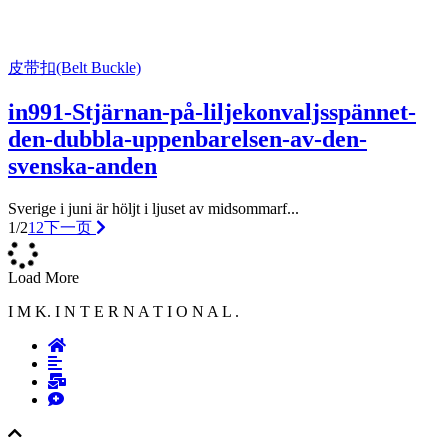
皮带扣(Belt Buckle)
in991-Stjärnan-på-liljekonvaljsspännet-
den-dubbla-uppenbarelsen-av-den-
svenska-anden
Sverige i juni är höljt i ljuset av midsommarf...
1/2
1
2
下一页
Load More
I M K. I N T E R N A T I O N A L .