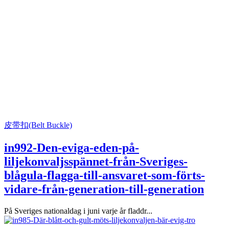
皮带扣(Belt Buckle)
in992-Den-eviga-eden-på-
liljekonvaljsspännet-från-Sveriges-
blågula-flagga-till-ansvaret-som-förts-
vidare-från-generation-till-generation
På Sveriges nationaldag i juni varje år fladdr...