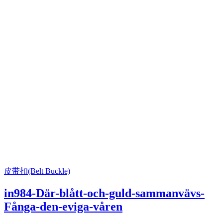
皮带扣(Belt Buckle)
in984-Där-blått-och-guld-sammanvävs-
Fånga-den-eviga-våren