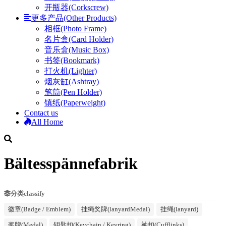
开瓶器(Corkscrew)
更多产品(Other Products)
相框(Photo Frame)
名片盒(Card Holder)
音乐盒(Music Box)
书签(Bookmark)
打火机(Lighter)
烟灰缸(Ashtray)
笔筒(Pen Holder)
镇纸(Paperweight)
Contact us
All Home
Bältesspännefabrik
分类classify
徽章(Badge / Emblem)
挂绳奖牌(lanyardMedal)
挂绳(lanyard)
奖牌(Medal)
钥匙扣(Keychain / Keyring)
袖扣(Cufflinks)