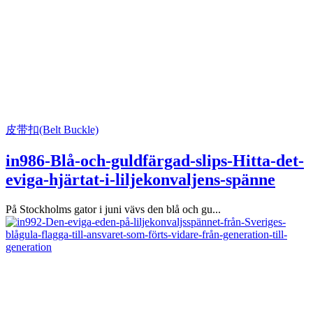
皮带扣(Belt Buckle)
in986-Blå-och-guldfärgad-slips-Hitta-det-
eviga-hjärtat-i-liljekonvaljens-spänne
På Stockholms gator i juni vävs den blå och gu...