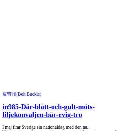
皮带扣(Belt Buckle)
in985-Där-blått-och-gult-möts-
liljekonvaljen-bär-evig-tro
I maj firar Sverige sin nationaldag med den na...