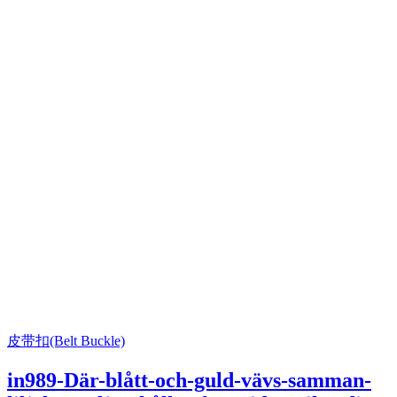
皮带扣(Belt Buckle)
in989-Där-blått-och-guld-vävs-samman-