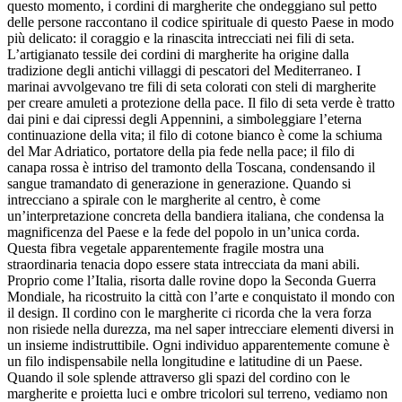
questo momento, i cordini di margherite che ondeggiano sul petto
delle persone raccontano il codice spirituale di questo Paese in modo
più delicato: il coraggio e la rinascita intrecciati nei fili di seta.
L’artigianato tessile dei cordini di margherite ha origine dalla
tradizione degli antichi villaggi di pescatori del Mediterraneo. I
marinai avvolgevano tre fili di seta colorati con steli di margherite
per creare amuleti a protezione della pace. Il filo di seta verde è tratto
dai pini e dai cipressi degli Appennini, a simboleggiare l’eterna
continuazione della vita; il filo di cotone bianco è come la schiuma
del Mar Adriatico, portatore della pia fede nella pace; il filo di
canapa rossa è intriso del tramonto della Toscana, condensando il
sangue tramandato di generazione in generazione. Quando si
intrecciano a spirale con le margherite al centro, è come
un’interpretazione concreta della bandiera italiana, che condensa la
magnificenza del Paese e la fede del popolo in un’unica corda.
Questa fibra vegetale apparentemente fragile mostra una
straordinaria tenacia dopo essere stata intrecciata da mani abili.
Proprio come l’Italia, risorta dalle rovine dopo la Seconda Guerra
Mondiale, ha ricostruito la città con l’arte e conquistato il mondo con
il design. Il cordino con le margherite ci ricorda che la vera forza
non risiede nella durezza, ma nel saper intrecciare elementi diversi in
un insieme indistruttibile. Ogni individuo apparentemente comune è
un filo indispensabile nella longitudine e latitudine di un Paese.
Quando il sole splende attraverso gli spazi del cordino con le
margherite e proietta luci e ombre tricolori sul terreno, vediamo non