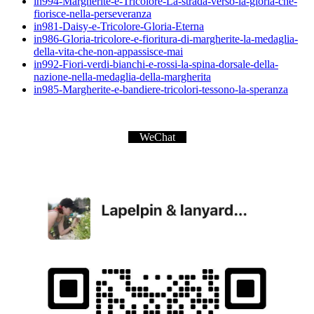
in994-Margherite-e-Tricolore-La-strada-verso-la-gloria-che-
fiorisce-nella-perseveranza
in981-Daisy-e-Tricolore-Gloria-Eterna
in986-Gloria-tricolore-e-fioritura-di-margherite-la-medaglia-
della-vita-che-non-appassisce-mai
in992-Fiori-verdi-bianchi-e-rossi-la-spina-dorsale-della-
nazione-nella-medaglia-della-margherita
in985-Margherite-e-bandiere-tricolori-tessono-la-speranza
WeChat