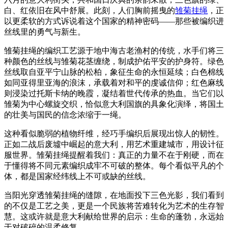
白、红依旧在风中舒展。此刻，人们胸前摇曳的
雏菊挂绳
，正
以更柔软的方式诉说着这个国家的精神密码——那些被编织进
丝线里的勇气与新生。
雏菊挂绳的编织工艺源于地中海古老渔村的传统，水手们将三
种颜色的丝线与雏菊花茎缠绕，制成护佑平安的护身符。绿色
丝线取自亚平宁山脉的松柏，象征生命的永恒延续；白色棉线
如同亚得里亚海的浪沫，承载着对和平的虔诚信仰；红色麻线
则浸染过托斯卡纳的晚霞，凝结着世代传承的热血。当它们以
雏菊为中心螺旋交织，恰似意大利国旗的具象化演绎，将国土
的壮美与国民的信念浓缩于一绳。
这种看似脆弱的植物纤维，经巧手编织后展现出惊人的韧性。
正如二战后废墟中崛起的意大利，用艺术重建城市，用设计征
服世界。雏菊挂绳提醒着我们：真正的力量不在于刚硬，而在
于懂得将不同元素编织成牢不可破的整体。每个看似平凡的个
体，都是国家经纬线上不可或缺的丝线。
当阳光穿透雏菊挂绳的缝隙，在地面投下三色光影，我们看到
的不仅是工艺之美，更是一个民族将苦难转化为艺术的生存智
慧。这或许就是意大利献给世界的启示：生命的蓬勃，永远始
于对破碎的温柔修复。