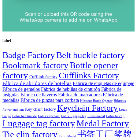
label
Badge Factory
Belt buckle factory
Bookmark factory
Bottle opener
factory
Cufflinks Factory
Cufflink factory
Fábrica de abridores de botellas
Fábrica de etiquetas de equipaje
Fábrica de gemelos
Fábrica de hebillas de cinturón
Fábrica de
insignias
Fábrica de llaveros
Fábrica de marcadores
Fábrica de
medallas
Fábrica de pinzas para corbata
Hibiscus Bottle Opener
Hibiscus
Keychain Factory
Key chain factory
flower emblem
Lotus
badge
Lotus luggage tag
Lotus belt buckle
Lotus keychain
Lotus medal
Lotus tie clip
Luggage tag factory
Medal Factory
Tie clip factory
书签工厂
奖牌
Tulip Medal