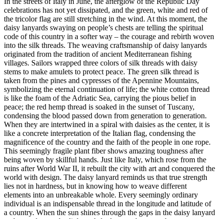
In the streets of Italy in June, the afterglow of the Republic Day
celebrations has not yet dissipated, and the green, white and red of
the tricolor flag are still stretching in the wind. At this moment, the
daisy lanyards swaying on people’s chests are telling the spiritual
code of this country in a softer way – the courage and rebirth woven
into the silk threads. The weaving craftsmanship of daisy lanyards
originated from the tradition of ancient Mediterranean fishing
villages. Sailors wrapped three colors of silk threads with daisy
stems to make amulets to protect peace. The green silk thread is
taken from the pines and cypresses of the Apennine Mountains,
symbolizing the eternal continuation of life; the white cotton thread
is like the foam of the Adriatic Sea, carrying the pious belief in
peace; the red hemp thread is soaked in the sunset of Tuscany,
condensing the blood passed down from generation to generation.
When they are intertwined in a spiral with daisies as the center, it is
like a concrete interpretation of the Italian flag, condensing the
magnificence of the country and the faith of the people in one rope.
This seemingly fragile plant fiber shows amazing toughness after
being woven by skillful hands. Just like Italy, which rose from the
ruins after World War II, it rebuilt the city with art and conquered the
world with design. The daisy lanyard reminds us that true strength
lies not in hardness, but in knowing how to weave different
elements into an unbreakable whole. Every seemingly ordinary
individual is an indispensable thread in the longitude and latitude of
a country. When the sun shines through the gaps in the daisy lanyard