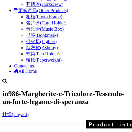
开瓶器(Corkscrew)
更多产品(Other Products)
相框(Photo Frame)
名片盒(Card Holder)
音乐盒(Music Box)
书签(Bookmark)
打火机(Lighter)
烟灰缸(Ashtray)
笔筒(Pen Holder)
镇纸(Paperweight)
Contact us
All Home
in986-Margherite-e-Tricolore-Tessendo-
un-forte-legame-di-speranza
挂绳(lanyard)