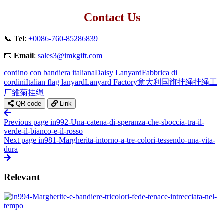
Contact Us
📞
Tel
:
+0086-760-85286839
📧
Email
:
sales3@imkgift.com
cordino con bandiera italiana
Daisy Lanyard
Fabbrica di
cordini
Italian flag lanyard
Lanyard Factory
意大利国旗挂绳
挂绳工
厂
雏菊挂绳
QR code
Link
Previous page
in992-Una-catena-di-speranza-che-sboccia-tra-il-
verde-il-bianco-e-il-rosso
Next page
in981-Margherita-intorno-a-tre-colori-tessendo-una-vita-
dura
Relevant