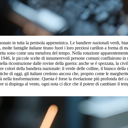
uonato in tutta la penisola appenninica. Le bandiere nazionali verdi, bi
 molte famiglie italiane tirano fuori i loro preziosi carillon a forma di 
gherita sono come una metafora del tempo. Nella rotazione apparentemen
 1946, le piccole scelte di innumerevoli persone comuni confluirono in 
ella ricostruzione dalle rovine della guerra: anche se è spezzata, la ci
 colori della bandiera nazionale: il verde delle colline, il bianco della 
matiche di oggi, gli italiani credono ancora che, proprio come le margheri
erà nella trasformazione. Questa è forse la rivelazione più profonda del c
e si dispiega al vento, ogni nota ci dice che il potere di cambiare il t