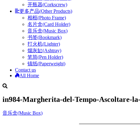
开瓶器(Corkscrew)
更多产品(Other Products)
相框(Photo Frame)
名片盒(Card Holder)
音乐盒(Music Box)
书签(Bookmark)
打火机(Lighter)
烟灰缸(Ashtray)
笔筒(Pen Holder)
镇纸(Paperweight)
Contact us
All Home
in984-Margherita-del-Tempo-Ascoltare-la-F
音乐盒(Music Box)