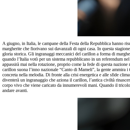
A giugno, in Italia, le campane della Festa della Repubblica hanno ris
margherite che fiorivano sui davanzali di ogni casa. In questa stagione,
gloria storica. Gli ingranaggi meccanici del carillon a forma di mar
quando l’Italia votò per un sistema repubblicano in un referendum nel
appassirà mai nella rotazione, proprio come la fede di questa nazione n
carillon suona l’inno nazionale “Canto di Mameli”, la gente ammira i tre
concreta nella melodia. Di fronte alla crisi energetica e alle sfide cli
diventerà un ingranaggio che aziona il carillon, l’antica civiltà rinasc
corpo vivo che viene caricato da innumerevoli mani. Quando il tricolor
andare avanti.