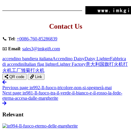
Contact Us
📞
Tel
:
+0086-760-85286839
📧
Email
:
sales3@imkgift.com
accendino bandiera italiana
Accendino Daisy
Daisy Lighter
Fabbrica
di accendini
Italian flag lighter
Lighter Factory
意大利国旗打火机
打
火机工厂
雏菊打火机
QR code
Link
Previous page
in992-Il-fuoco-tricolore-non-si-spegnerà-mai
Next page
in981-Il-fuoco-tra-il-verde-il-bianco-e-il-rosso-la-fede-
eterna-accesa-dalle-margherite
Relevant