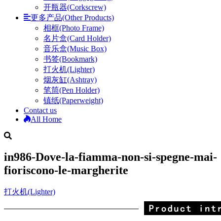
开瓶器(Corkscrew)
更多产品(Other Products)
相框(Photo Frame)
名片盒(Card Holder)
音乐盒(Music Box)
书签(Bookmark)
打火机(Lighter)
烟灰缸(Ashtray)
笔筒(Pen Holder)
镇纸(Paperweight)
Contact us
All Home
in986-Dove-la-fiamma-non-si-spegne-mai-
fioriscono-le-margherite
打火机(Lighter)