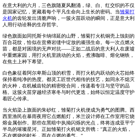
在意大利的六月，三色旗随夏风翻涌，绿、白、红交织的不仅
是国家记忆，更藏着每个平凡生命向上生长的密码。当
雏菊打
火机
的齿轮发出清脆声响，一簇火苗跃动的瞬间，正是意大利
人用行动诠释的生存哲学。
绿色旗面如同托斯卡纳绵延的山野，雏菊打火机铜壳上蚀刻的
百合花纹，恰似在贫瘠岩缝中绽放的顽强生命。每一次点燃火
苗，都是对困境的无声对抗——正如二战后的意大利人在废墟
中重燃家园，用打火机里跳动的火焰，煮沸咖啡、熔化钢铁，
在焦土上种下希望。
白色象征着阿尔卑斯山顶的积雪，而打火机内跃动的火芯始终
保持着纯净的热度。都灵工匠世代相传的技艺，如同永不熄灭
的火种，在机械齿轮的精密咬合间，传递着专注与坚守的品
格。这簇火苗穿越经济寒冬与时代更迭，始终以恒定温度守护
着匠心传承。
当火焰染上旗面的朱砂红，雏菊打火机便成为勇气的图腾。西
西里渔民在暴雨夜用它点燃船灯，米兰设计师在工作室用它烧
熔金属创作。那些在黑暗中执拗闪烁的光点，终将连成亚平宁
半岛的璀璨星河。正如雏菊打火机铭文所镌：”真正的火焰，
不在燃烧的时长，而在点燃的勇气。”