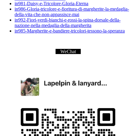
in981-Daisy-e-Tricolore-Gloria-Eterna
in986-Gloria-tricolore-e-fioritura-di-margherite-la-medaglia-
della-vita-che-non-appassisce-mai
in992-Fiori-verdi-bianchi-e-rossi-la-spina-dorsale-della-
nazione-nella-medaglia-della-margherita
in985-Margherite-e-bandiere-tricolori-tessono-la-speranza
WeChat