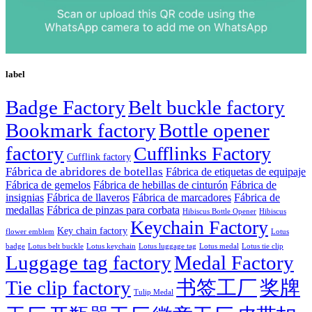
label
Badge Factory
Belt buckle factory
Bookmark factory
Bottle opener
factory
Cufflinks Factory
Cufflink factory
Fábrica de abridores de botellas
Fábrica de etiquetas de equipaje
Fábrica de gemelos
Fábrica de hebillas de cinturón
Fábrica de
insignias
Fábrica de llaveros
Fábrica de marcadores
Fábrica de
medallas
Fábrica de pinzas para corbata
Hibiscus Bottle Opener
Hibiscus
Keychain Factory
Key chain factory
flower emblem
Lotus
badge
Lotus luggage tag
Lotus belt buckle
Lotus keychain
Lotus medal
Lotus tie clip
Luggage tag factory
Medal Factory
Tie clip factory
书签工厂
奖牌
Tulip Medal