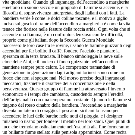
vita quotidiana. Quando gli ingranaggi dell’accendino a margherita
emettono un suono secco e un grappolo di fiamme si accende, è la
filosofia di sopravvivenza interpretata dagli italiani con i fatti. La
bandiera verde è come le dolci colline toscane, e il motivo a giglio
inciso sul guscio di rame dell’accendino a margherita è come la vita
tenace che fiorisce nelle fessure della roccia arida. Ogni volta che si
accende una fiamma, è un confronto silenzioso con le difficoltà,
proprio come gli italiani dopo la Seconda Guerra Mondiale
riaccesero le loro case tra le rovine, usando le fiamme guizzanti degli
accendini per far bollire il caffè, fondere l’acciaio e piantare la
speranza sulla terra bruciata. Il bianco simboleggia la neve sulle
cime delle Alpi, e il nucleo di fuoco guizzante nell’accendino
mantiene sempre puro calore. Le competenze tramandate di
generazione in generazione dagli artigiani torinesi sono come un
fuoco che non si spegne mai. Nel morso preciso degli ingranaggi
meccanici, trasmette il carattere della concentrazione e della
perseveranza. Questo gruppo di fiamme ha attraversato l’inverno
economico e i tempi che cambiano, custodendo sempre l’eredità
dell’artigianalità con una temperatura costante. Quando le fiamme si
tingono del rosso cinabro della bandiera, l’accendino a margherita
diventa un totem di coraggio. I pescatori siciliani lo usano per
accendere le luci delle barche nelle notti di pioggia, e i designer
milanesi lo usano per fondere il metallo nei loro studi. Quei punti di
luce che tremolano ostinatamente nell’oscurità alla fine formeranno
un brillante fiume stellato sulla penisola appenninica. Come recita