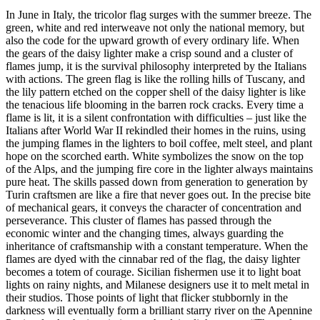
In June in Italy, the tricolor flag surges with the summer breeze. The
green, white and red interweave not only the national memory, but
also the code for the upward growth of every ordinary life. When
the gears of the daisy lighter make a crisp sound and a cluster of
flames jump, it is the survival philosophy interpreted by the Italians
with actions. The green flag is like the rolling hills of Tuscany, and
the lily pattern etched on the copper shell of the daisy lighter is like
the tenacious life blooming in the barren rock cracks. Every time a
flame is lit, it is a silent confrontation with difficulties – just like the
Italians after World War II rekindled their homes in the ruins, using
the jumping flames in the lighters to boil coffee, melt steel, and plant
hope on the scorched earth. White symbolizes the snow on the top
of the Alps, and the jumping fire core in the lighter always maintains
pure heat. The skills passed down from generation to generation by
Turin craftsmen are like a fire that never goes out. In the precise bite
of mechanical gears, it conveys the character of concentration and
perseverance. This cluster of flames has passed through the
economic winter and the changing times, always guarding the
inheritance of craftsmanship with a constant temperature. When the
flames are dyed with the cinnabar red of the flag, the daisy lighter
becomes a totem of courage. Sicilian fishermen use it to light boat
lights on rainy nights, and Milanese designers use it to melt metal in
their studios. Those points of light that flicker stubbornly in the
darkness will eventually form a brilliant starry river on the Apennine