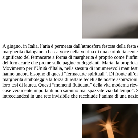
A giugno, in Italia, l’aria è permeata dall’atmosfera festosa della fest
margherita dialogano a bassa voce nella vetrina di una cartoleria cente
significato del fermacarte a forma di margherita è proprio come l’infin
del fermacarte che preme sulle pagine ondeggianti. Marta, la propriet
Movimento per l’Unità d’Italia, nella stesura di innumerevoli manifesti.
hanno ancora bisogno di questi “fermacarte spirituali”. Di fronte all’on
margherita simboleggia la forza di restare fedeli alle nostre aspirazion
loro tesi di laurea. Questi “momenti fluttuanti” della vita moderna riev
cose veramente importanti non saranno mai spazzate via dal tempo”. Sot
intrecciandosi in una rete invisibile che racchiude l’anima di una nazi