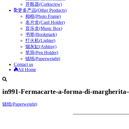
开瓶器(Corkscrew)
更多产品(Other Products)
相框(Photo Frame)
名片盒(Card Holder)
音乐盒(Music Box)
书签(Bookmark)
打火机(Lighter)
烟灰缸(Ashtray)
笔筒(Pen Holder)
镇纸(Paperweight)
Contact us
All Home
in991-Fermacarte-a-forma-di-margherita-e
镇纸(Paperweight)