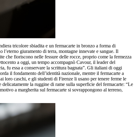
andiera tricolore sbiadita e un fermacarte in bronzo a forma di
ono l’eterno giuramento di terra, montagne innevate e sangue. Il
rite che fioriscono nelle fessure delle rocce, proprio come la fermezza
’Ottocento a oggi, un tempo accompagnò Cavour, il leader del
, fu essa a conservare la scrittura bagnata”. Gli italiani di oggi
corda il fondamento dell’identità nazionale, mentre il fermacarte a
i loro caschi, e gli studenti di Firenze li usano per tenere ferme le
ce delicatamente la ruggine di rame sulla superficie del fermacarte: “Le
l motivo a margherita sul fermacarte si sovrappongono al terreno,