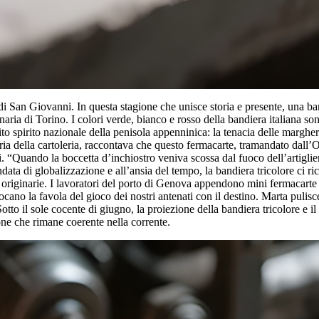
a di San Giovanni. In questa stagione che unisce storia e presente, una b
naria di Torino. I colori verde, bianco e rosso della bandiera italiana s
ito spirito nazionale della penisola appenninica: la tenacia delle marghe
aria della cartoleria, raccontava che questo fermacarte, tramandato dall
 “Quando la boccetta d’inchiostro veniva scossa dal fuoco dell’artiglieria
data di globalizzazione e all’ansia del tempo, la bandiera tricolore ci ri
i originarie. I lavoratori del porto di Genova appendono mini fermacarte a
ocano la favola del gioco dei nostri antenati con il destino. Marta pulis
to il sole cocente di giugno, la proiezione della bandiera tricolore e i
one che rimane coerente nella corrente.