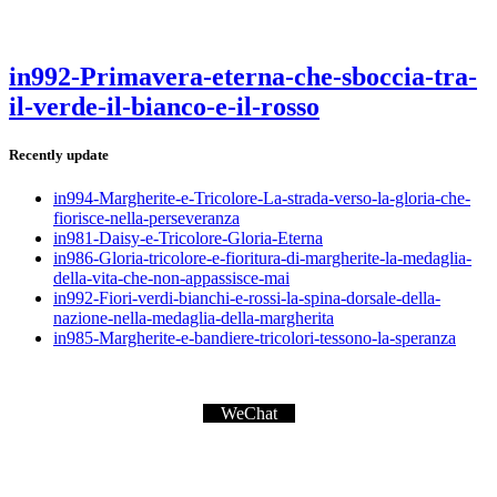
in992-Primavera-eterna-che-sboccia-tra-
il-verde-il-bianco-e-il-rosso
Recently update
in994-Margherite-e-Tricolore-La-strada-verso-la-gloria-che-
fiorisce-nella-perseveranza
in981-Daisy-e-Tricolore-Gloria-Eterna
in986-Gloria-tricolore-e-fioritura-di-margherite-la-medaglia-
della-vita-che-non-appassisce-mai
in992-Fiori-verdi-bianchi-e-rossi-la-spina-dorsale-della-
nazione-nella-medaglia-della-margherita
in985-Margherite-e-bandiere-tricolori-tessono-la-speranza
WeChat