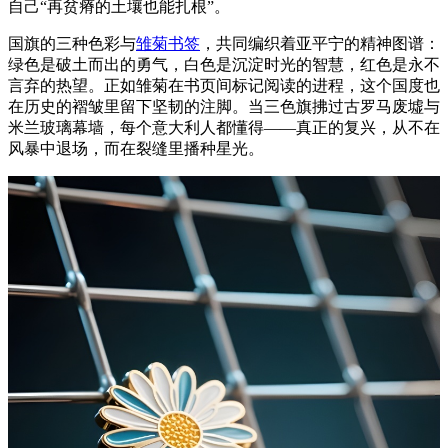
自己“再贫瘠的土壤也能扎根”。
国旗的三种色彩与
雏菊书签
，共同编织着亚平宁的精神图谱：
绿色是破土而出的勇气，白色是沉淀时光的智慧，红色是永不
言弃的热望。正如雏菊在书页间标记阅读的进程，这个国度也
在历史的褶皱里留下坚韧的注脚。当三色旗拂过古罗马废墟与
米兰玻璃幕墙，每个意大利人都懂得——真正的复兴，从不在
风暴中退场，而在裂缝里播种星光。