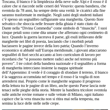
Toscana, il bianco è la limpidezza della neve sulle Alpi e il rosso è il
calore che si riaccede nelle ceneri del Vesuvio: questa bandiera, che
sventola da 78 anni, ha sempre detto una verità: le cicatrici alla fine
saranno trasformate in medaglie. Negli zaini degli studenti italiani
c’è spesso un segnalibro raffigurante una margherita. Questo fiore
selvatico che sboccia nelle fessure della ghiaia è stato citato da
Dante nella “Divina Commedia” come simbolo di “rinascita”. I suoi
cinque petali sono come dita umane che afferrano ogni centimetro di
luce. Quando la guerra lacerava il paese, gli esuli infilavano delle
margherite nei libri di poesia, lasciando che i morbidi petali
baciassero le pagine invece della loro patria; Quando l’inverno
economico si abbatté sull’Europa meridionale, i giovani attaccarono
segnalibri di fiori secchi accanto ai loro curriculum di lavoro per
ricordarsi che “si possono mettere radici anche nel terreno più
povero”. I tre colori della bandiera nazionale e il segnalibro a forma
di margherita intrecciano insieme la mappa spirituale
dell’Appennino: il verde è il coraggio di sfondare il terreno, il bianco
è la saggezza accumulata nel tempo e il rosso è la voglia di non
arrendersi mai. Proprio come le margherite segnano il progresso
della lettura tra le pagine di un libro, anche questo Paese lascia note
tenaci nelle pieghe della storia. Mentre la bandiera tricolore sventola
sulle antiche rovine romane e sulle vetrate di Milano, ogni italiano
capisce che la vera rinascita non si ritira mai nella tempesta, ma
semina la luce delle stelle nelle crepe.