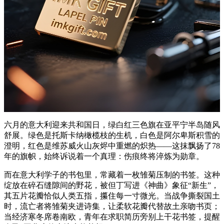
六月的意大利迎来共和国日，绿白红三色旗在亚平宁半岛随风
舒展。绿色是托斯卡纳橄榄枝的生机，白色是阿尔卑斯积雪的
澄明，红色是维苏威火山灰烬中重燃的炽热——这抹飘扬了78
年的旗帜，始终诉说着一个真理：伤痕终将淬炼为勋章。
而在意大利学子的书包里，常藏着一枚雏菊压制的书签。这种
绽放在碎石缝隙间的野花，被但丁写进《神曲》象征“新生”，
其五片花瓣恰似人类五指，攥住每一寸微光。当战争撕裂国土
时，流亡者将雏菊夹进诗集，让柔软花瓣代替故土亲吻书页；
当经济寒冬席卷南欧，青年在求职简历旁别上干花书签，提醒