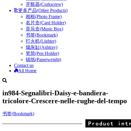
开瓶器(Corkscrew)
更多产品(Other Products)
相框(Photo Frame)
名片盒(Card Holder)
音乐盒(Music Box)
书签(Bookmark)
打火机(Lighter)
烟灰缸(Ashtray)
笔筒(Pen Holder)
镇纸(Paperweight)
Contact us
All Home
in984-Segnalibri-Daisy-e-bandiera-
tricolore-Crescere-nelle-rughe-del-tempo
书签(Bookmark)