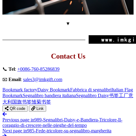
▼
Contact Us
📞
Tel
:
+0086-760-85286839
📧
Email
:
sales3@imkgift.com
Bookmark factory
Daisy Bookmark
Fabbrica di segnalibri
Italian Flag
Bookmark
Segnalibro bandiera italiana
Segnalibro Daisy
书签工厂
意
大利国旗书签
雏菊书签
QR code
Link
Previous page
in989-Segnalibri-Daisy-e-Bandiera-Tricolore-Il-
coraggio-di-crescere-nelle-pieghe-del-tempo
Next page
in985-Fede-tricolore-su-segnalibro-margherita