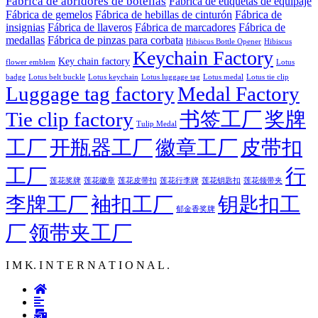
Fábrica de abridores de botellas
Fábrica de etiquetas de equipaje
Fábrica de gemelos
Fábrica de hebillas de cinturón
Fábrica de
insignias
Fábrica de llaveros
Fábrica de marcadores
Fábrica de
medallas
Fábrica de pinzas para corbata
Hibiscus Bottle Opener
Hibiscus
Keychain Factory
Key chain factory
flower emblem
Lotus
badge
Lotus luggage tag
Lotus belt buckle
Lotus keychain
Lotus medal
Lotus tie clip
Luggage tag factory
Medal Factory
Tie clip factory
书签工厂
奖牌
Tulip Medal
工厂
开瓶器工厂
徽章工厂
皮带扣
工厂
行
莲花徽章
莲花行李牌
莲花奖牌
莲花皮带扣
莲花钥匙扣
莲花领带夹
李牌工厂
袖扣工厂
钥匙扣工
郁金香奖牌
厂
领带夹工厂
I M K. I N T E R N A T I O N A L .