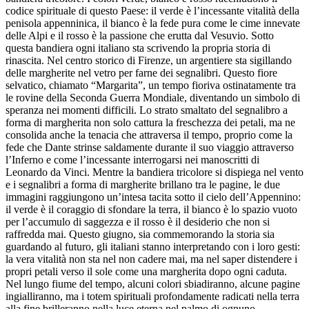
codice spirituale di questo Paese: il verde è l’incessante vitalità della
penisola appenninica, il bianco è la fede pura come le cime innevate
delle Alpi e il rosso è la passione che erutta dal Vesuvio. Sotto
questa bandiera ogni italiano sta scrivendo la propria storia di
rinascita. Nel centro storico di Firenze, un argentiere sta sigillando
delle margherite nel vetro per farne dei segnalibri. Questo fiore
selvatico, chiamato “Margarita”, un tempo fioriva ostinatamente tra
le rovine della Seconda Guerra Mondiale, diventando un simbolo di
speranza nei momenti difficili. Lo strato smaltato del segnalibro a
forma di margherita non solo cattura la freschezza dei petali, ma ne
consolida anche la tenacia che attraversa il tempo, proprio come la
fede che Dante strinse saldamente durante il suo viaggio attraverso
l’Inferno e come l’incessante interrogarsi nei manoscritti di
Leonardo da Vinci. Mentre la bandiera tricolore si dispiega nel vento
e i segnalibri a forma di margherite brillano tra le pagine, le due
immagini raggiungono un’intesa tacita sotto il cielo dell’Appennino:
il verde è il coraggio di sfondare la terra, il bianco è lo spazio vuoto
per l’accumulo di saggezza e il rosso è il desiderio che non si
raffredda mai. Questo giugno, sia commemorando la storia sia
guardando al futuro, gli italiani stanno interpretando con i loro gesti:
la vera vitalità non sta nel non cadere mai, ma nel saper distendere i
propri petali verso il sole come una margherita dopo ogni caduta.
Nel lungo fiume del tempo, alcuni colori sbiadiranno, alcune pagine
ingialliranno, ma i totem spirituali profondamente radicati nella terra
alla fine brilleranno nella luce eterna nel palmo di ognuno.