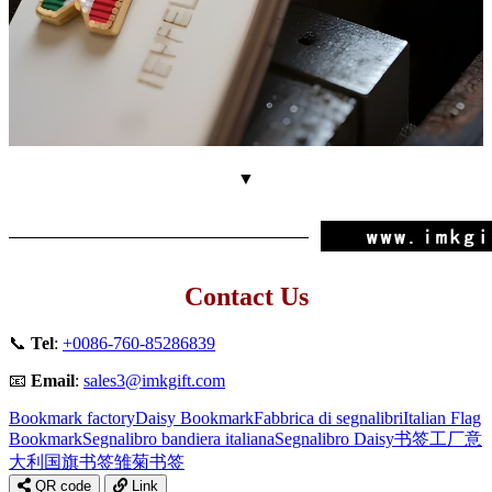
▼
Contact Us
📞
Tel
:
+0086-760-85286839
📧
Email
:
sales3@imkgift.com
Bookmark factory
Daisy Bookmark
Fabbrica di segnalibri
Italian Flag
Bookmark
Segnalibro bandiera italiana
Segnalibro Daisy
书签工厂
意
大利国旗书签
雏菊书签
QR code
Link