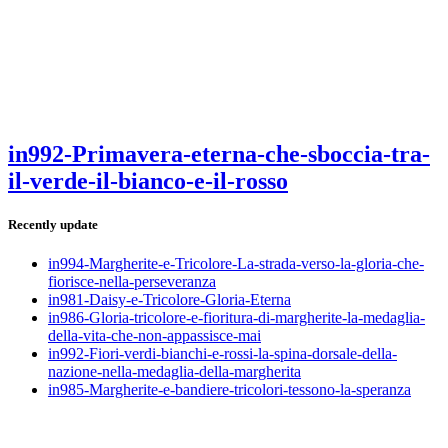
in992-Primavera-eterna-che-sboccia-tra-
il-verde-il-bianco-e-il-rosso
Recently update
in994-Margherite-e-Tricolore-La-strada-verso-la-gloria-che-
fiorisce-nella-perseveranza
in981-Daisy-e-Tricolore-Gloria-Eterna
in986-Gloria-tricolore-e-fioritura-di-margherite-la-medaglia-
della-vita-che-non-appassisce-mai
in992-Fiori-verdi-bianchi-e-rossi-la-spina-dorsale-della-
nazione-nella-medaglia-della-margherita
in985-Margherite-e-bandiere-tricolori-tessono-la-speranza