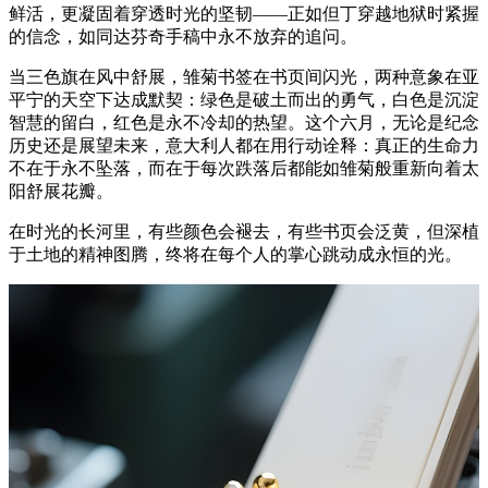
鲜活，更凝固着穿透时光的坚韧——正如但丁穿越地狱时紧握
的信念，如同达芬奇手稿中永不放弃的追问。
当三色旗在风中舒展，雏菊书签在书页间闪光，两种意象在亚
平宁的天空下达成默契：绿色是破土而出的勇气，白色是沉淀
智慧的留白，红色是永不冷却的热望。这个六月，无论是纪念
历史还是展望未来，意大利人都在用行动诠释：真正的生命力
不在于永不坠落，而在于每次跌落后都能如雏菊般重新向着太
阳舒展花瓣。
在时光的长河里，有些颜色会褪去，有些书页会泛黄，但深植
于土地的精神图腾，终将在每个人的掌心跳动成永恒的光。