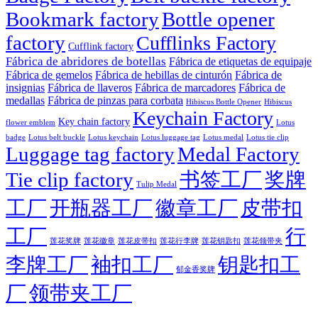
Bookmark factory
Bottle opener
factory
Cufflinks Factory
Cufflink factory
Fábrica de abridores de botellas
Fábrica de etiquetas de equipaje
Fábrica de gemelos
Fábrica de hebillas de cinturón
Fábrica de
insignias
Fábrica de llaveros
Fábrica de marcadores
Fábrica de
medallas
Fábrica de pinzas para corbata
Hibiscus Bottle Opener
Hibiscus
Keychain Factory
Key chain factory
flower emblem
Lotus
badge
Lotus luggage tag
Lotus belt buckle
Lotus keychain
Lotus medal
Lotus tie clip
Luggage tag factory
Medal Factory
Tie clip factory
书签工厂
奖牌
Tulip Medal
工厂
开瓶器工厂
徽章工厂
皮带扣
工厂
行
莲花徽章
莲花行李牌
莲花奖牌
莲花皮带扣
莲花钥匙扣
莲花领带夹
李牌工厂
袖扣工厂
钥匙扣工
郁金香奖牌
厂
领带夹工厂