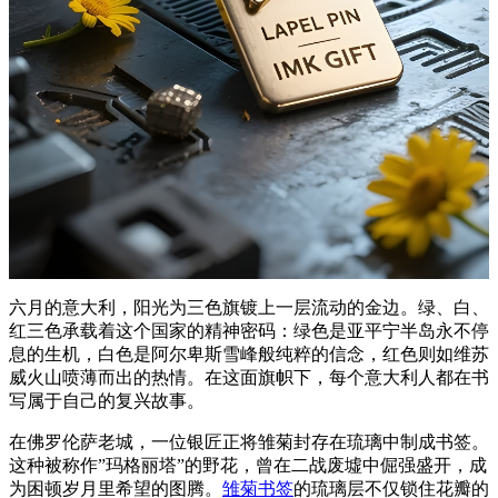
六月的意大利，阳光为三色旗镀上一层流动的金边。绿、白、
红三色承载着这个国家的精神密码：绿色是亚平宁半岛永不停
息的生机，白色是阿尔卑斯雪峰般纯粹的信念，红色则如维苏
威火山喷薄而出的热情。在这面旗帜下，每个意大利人都在书
写属于自己的复兴故事。
在佛罗伦萨老城，一位银匠正将雏菊封存在琉璃中制成书签。
这种被称作”玛格丽塔”的野花，曾在二战废墟中倔强盛开，成
为困顿岁月里希望的图腾。
雏菊书签
的琉璃层不仅锁住花瓣的