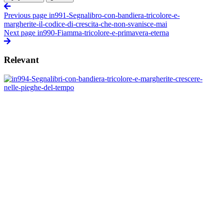
Previous page
in991-Segnalibro-con-bandiera-tricolore-e-
margherite-il-codice-di-crescita-che-non-svanisce-mai
Next page
in990-Fiamma-tricolore-e-primavera-eterna
Relevant