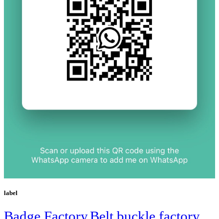
label
Badge Factory
Belt buckle factory