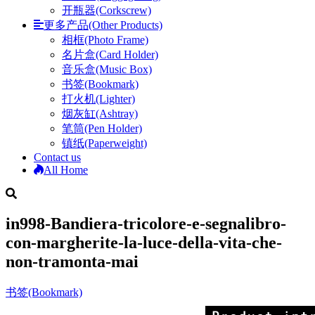
开瓶器(Corkscrew)
更多产品(Other Products)
相框(Photo Frame)
名片盒(Card Holder)
音乐盒(Music Box)
书签(Bookmark)
打火机(Lighter)
烟灰缸(Ashtray)
笔筒(Pen Holder)
镇纸(Paperweight)
Contact us
All Home
in998-Bandiera-tricolore-e-segnalibro-
con-margherite-la-luce-della-vita-che-
non-tramonta-mai
书签(Bookmark)