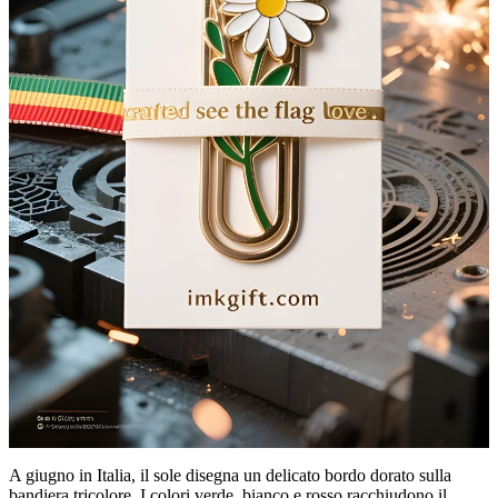
A giugno in Italia, il sole disegna un delicato bordo dorato sulla
bandiera tricolore. I colori verde, bianco e rosso racchiudono il