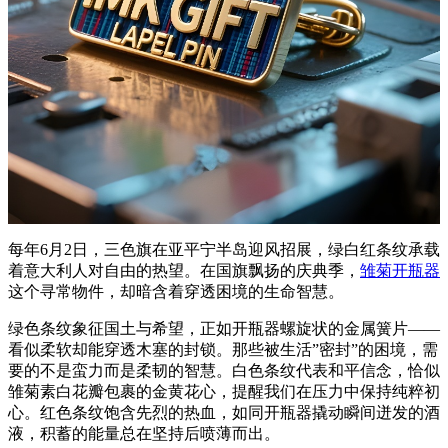
每年6月2日，三色旗在亚平宁半岛迎风招展，绿白红条纹承载
着意大利人对自由的热望。在国旗飘扬的庆典季，
雏菊开瓶器
这个寻常物件，却暗含着穿透困境的生命智慧。
绿色条纹象征国土与希望，正如开瓶器螺旋状的金属簧片——
看似柔软却能穿透木塞的封锁。那些被生活”密封”的困境，需
要的不是蛮力而是柔韧的智慧。白色条纹代表和平信念，恰似
雏菊素白花瓣包裹的金黄花心，提醒我们在压力中保持纯粹初
心。红色条纹饱含先烈的热血，如同开瓶器撬动瞬间迸发的酒
液，积蓄的能量总在坚持后喷薄而出。