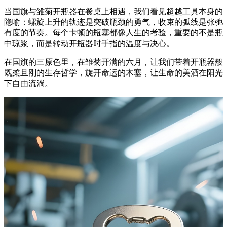
当国旗与雏菊开瓶器在餐桌上相遇，我们看见超越工具本身的
隐喻：螺旋上升的轨迹是突破瓶颈的勇气，收束的弧线是张弛
有度的节奏。每个卡顿的瓶塞都像人生的考验，重要的不是瓶
中琼浆，而是转动开瓶器时手指的温度与决心。
在国旗的三原色里，在雏菊开满的六月，让我们带着开瓶器般
既柔且刚的生存哲学，旋开命运的木塞，让生命的美酒在阳光
下自由流淌。