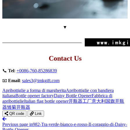
▼
Contact Us
📞
Tel
:
+0086-760-85286839
📧
Email
:
sales3@imkgift.com
Apribottiglie a forma di margherita
Apribottiglie con bandiera
italiana
Bottle opener factory
Daisy Bottle Opener
Fabbrica di
apribottiglie
Italian flag bottle opener
开瓶器工厂
意大利国旗开瓶
器
雏菊开瓶器
QR code
Link
Previous page
in982-Tra-verde-bianco-e-rosso-Il-coraggio-di-Daisy-
Bottle-Opener