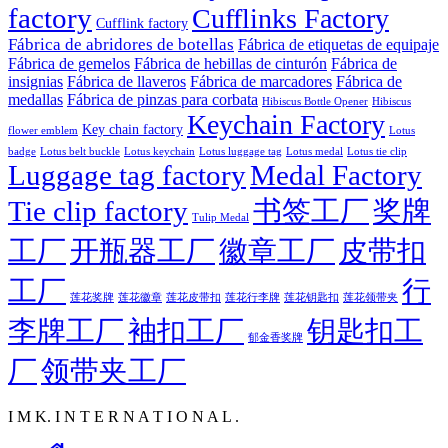
factory
Cufflinks Factory
Cufflink factory
Fábrica de abridores de botellas
Fábrica de etiquetas de equipaje
Fábrica de gemelos
Fábrica de hebillas de cinturón
Fábrica de
insignias
Fábrica de llaveros
Fábrica de marcadores
Fábrica de
medallas
Fábrica de pinzas para corbata
Hibiscus Bottle Opener
Hibiscus
Keychain Factory
Key chain factory
flower emblem
Lotus
badge
Lotus luggage tag
Lotus belt buckle
Lotus keychain
Lotus medal
Lotus tie clip
Luggage tag factory
Medal Factory
Tie clip factory
书签工厂
奖牌
Tulip Medal
工厂
开瓶器工厂
徽章工厂
皮带扣
工厂
行
莲花徽章
莲花行李牌
莲花奖牌
莲花皮带扣
莲花钥匙扣
莲花领带夹
李牌工厂
袖扣工厂
钥匙扣工
郁金香奖牌
厂
领带夹工厂
I M K. I N T E R N A T I O N A L .