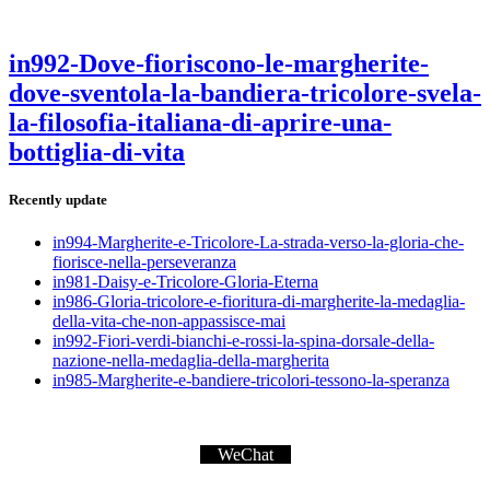
in992-Dove-fioriscono-le-margherite-
dove-sventola-la-bandiera-tricolore-svela-
la-filosofia-italiana-di-aprire-una-
bottiglia-di-vita
Recently update
in994-Margherite-e-Tricolore-La-strada-verso-la-gloria-che-
fiorisce-nella-perseveranza
in981-Daisy-e-Tricolore-Gloria-Eterna
in986-Gloria-tricolore-e-fioritura-di-margherite-la-medaglia-
della-vita-che-non-appassisce-mai
in992-Fiori-verdi-bianchi-e-rossi-la-spina-dorsale-della-
nazione-nella-medaglia-della-margherita
in985-Margherite-e-bandiere-tricolori-tessono-la-speranza
WeChat