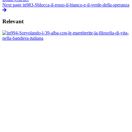
Next page
in983-Sblocca-il-rosso-il-bianco-e-il-verde-della-speranza
Relevant