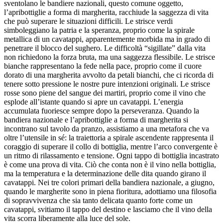
sventolano le bandiere nazionali, questo comune oggetto,
l’apribottiglie a forma di margherita, racchiude la saggezza di vita
che può superare le situazioni difficili. Le strisce verdi
simboleggiano la patria e la speranza, proprio come la spirale
metallica di un cavatappi, apparentemente morbida ma in grado di
penetrare il blocco del sughero. Le difficoltà “sigillate” dalla vita
non richiedono la forza bruta, ma una saggezza flessibile. Le strisce
bianche rappresentano la fede nella pace, proprio come il cuore
dorato di una margherita avvolto da petali bianchi, che ci ricorda di
tenere sotto pressione le nostre pure intenzioni originali. Le strisce
rosse sono piene del sangue dei martiri, proprio come il vino che
esplode all’istante quando si apre un cavatappi. L’energia
accumulata fuoriesce sempre dopo la perseveranza. Quando la
bandiera nazionale e l’apribottiglie a forma di margherita si
incontrano sul tavolo da pranzo, assistiamo a una metafora che va
oltre l’utensile in sé: la traiettoria a spirale ascendente rappresenta il
coraggio di superare il collo di bottiglia, mentre l’arco convergente è
un ritmo di rilassamento e tensione. Ogni tappo di bottiglia incastrato
è come una prova di vita. Ciò che conta non è il vino nella bottiglia,
ma la temperatura e la determinazione delle dita quando girano il
cavatappi. Nei tre colori primari della bandiera nazionale, a giugno,
quando le margherite sono in piena fioritura, adottiamo una filosofia
di sopravvivenza che sia tanto delicata quanto forte come un
cavatappi, svitiamo il tappo del destino e lasciamo che il vino della
vita scorra liberamente alla luce del sole.