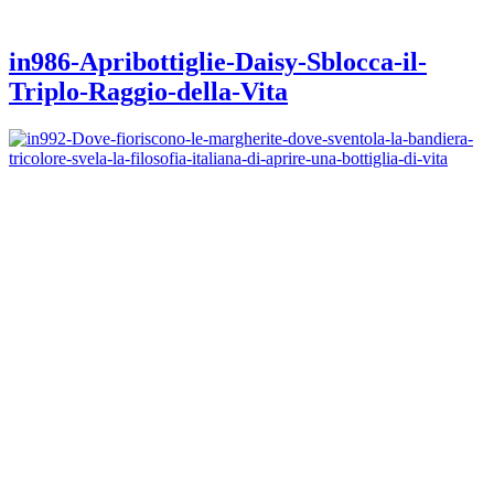
in986-Apribottiglie-Daisy-Sblocca-il-
Triplo-Raggio-della-Vita