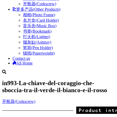
开瓶器(Corkscrew)
更多产品(Other Products)
相框(Photo Frame)
名片盒(Card Holder)
音乐盒(Music Box)
书签(Bookmark)
打火机(Lighter)
烟灰缸(Ashtray)
笔筒(Pen Holder)
镇纸(Paperweight)
Contact us
All Home
in993-La-chiave-del-coraggio-che-
sboccia-tra-il-verde-il-bianco-e-il-rosso
开瓶器(Corkscrew)