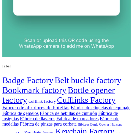
label
Badge Factory
Belt buckle factory
Bookmark factory
Bottle opener
factory
Cufflinks Factory
Cufflink factory
Fábrica de abridores de botellas
Fábrica de etiquetas de equipaje
Fábrica de gemelos
Fábrica de hebillas de cinturón
Fábrica de
insignias
Fábrica de llaveros
Fábrica de marcadores
Fábrica de
medallas
Fábrica de pinzas para corbata
Hibiscus Bottle Opener
Hibiscus
Keychain Factory
Key chain factory
flower emblem
Lotus