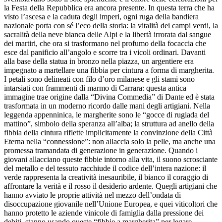
la Festa della Repubblica era ancora presente. In questa terra che ha
visto l’ascesa e la caduta degli imperi, ogni ruga della bandiera
nazionale porta con sé l’eco della storia: la vitalità dei campi verdi, la
sacralità della neve bianca delle Alpi e la libertà irrorata dal sangue
dei martiri, che ora si trasformano nel profumo della focaccia che
esce dal panificio all’angolo e scorre tra i vicoli ordinari. Davanti
alla base della statua in bronzo nella piazza, un argentiere era
impegnato a martellare una fibbia per cintura a forma di margherita.
I petali sono delineati con filo d’oro milanese e gli stami sono
intarsiati con frammenti di marmo di Carrara: questa antica
immagine trae origine dalla “Divina Commedia” di Dante ed è stata
trasformata in un moderno ricordo dalle mani degli artigiani. Nella
leggenda appenninica, le margherite sono le “gocce di rugiada del
mattino”, simbolo della speranza all’alba; la struttura ad anello della
fibbia della cintura riflette implicitamente la convinzione della Città
Eterna nella “connessione”: non allaccia solo la pelle, ma anche una
promessa tramandata di generazione in generazione. Quando i
giovani allacciano queste fibbie intorno alla vita, il suono scrosciante
del metallo e del tessuto racchiude il codice dell’intera nazione: il
verde rappresenta la creatività inesauribile, il bianco il coraggio di
affrontare la verità e il rosso il desiderio ardente. Quegli artigiani che
hanno avviato le proprie attività nel mezzo dell’ondata di
disoccupazione giovanile nell’Unione Europea, e quei viticoltori che
hanno protetto le aziende vinicole di famiglia dalla pressione dei
debiti, stanno usando queste “fibbie a margherita” per legare