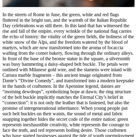
In the streets of Rome in June, the green, white and red flags
fluttered in the bright sun, and the warmth of the Italian Republic
Day celebrations was still there. In this land that has witnessed the
rise and fall of the empire, every wrinkle of the national flag carries
the echo of history: the vitality of the green fields, the holiness of the
white snow of the Alps, and the freedom watered by the blood of
martyrs, which are now transformed into the aroma of focaccia
wafting from the corner bakery, flowing through the ordinary alleys.
In front of the base of the bronze statue in the square, a silversmith
was busy hammering a daisy-shaped belt buckle. The petals were
outlined with Milanese gold wire, and the stamens were inlaid with
Carrara marble fragments – this ancient image originated from
Dante’s “Divine Comedy”, and transformed into a modern keepsake
in the hands of craftsmen. In the Apennine legend, daisies are
“morning dewdrops”, symbolizing hope at dawn; the ring structure
of the belt buckle implicitly matches the Eternal City’s belief in
“connection”: it is not only the leather that is fastened, but also the
promise of intergenerational inheritance. When young people put
such belt buckles on their waists, the sound of metal and fabric
snapping together hides the secret code of the entire nation: green
represents inexhaustible creativity, white represents the courage to
face the truth, and red represents boiling desire. Those craftsmen
who have started businesses against the tide of youth unemployment