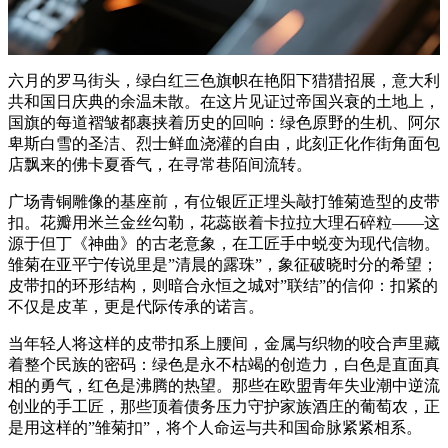
六月的罗马街头，绿白红三色旗帜在艳阳下猎猎招展，意大利
共和国日庆典的余温未散。在这片见证过帝国兴衰的土地上，
国旗的每道褶皱都裹挟着历史的回响：绿色原野的生机、阿尔
卑斯白雪的圣洁、烈士鲜血浇灌的自由，此刻正化作街角面包
店飘来的佛卡夏香气，在寻常巷陌间流转。
广场青铜雕像的基座前，有位银匠正埋头敲打雏菊造型的皮带
扣。花瓣用米兰金丝勾勒，花蕊嵌着卡拉拉大理石碎粒——这
源于但丁《神曲》的古老意象，在工匠手中蜕变为现代信物。
雏菊在亚平宁传说里是”清晨的露珠”，象征破晓时分的希望；
皮带扣的环形结构，则暗合永恒之城对”联结”的信仰：扣紧的
不仅是皮革，更是代际传承的诺言。
当年轻人将这样的皮带扣系上腰间，金属与织物的咬合声里藏
着整个民族的密码：绿色是永不枯竭的创造力，白色是直面真
相的勇气，红色是沸腾的热望。那些在欧盟青年失业潮中逆流
创业的手工匠，那些顶着债务压力守护家族酒庄的葡萄农，正
是用这样的”雏菊扣”，将个人命运与共和国命脉紧紧相系。