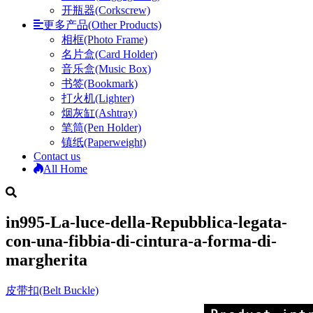
开瓶器(Corkscrew)
更多产品(Other Products)
相框(Photo Frame)
名片盒(Card Holder)
音乐盒(Music Box)
书签(Bookmark)
打火机(Lighter)
烟灰缸(Ashtray)
笔筒(Pen Holder)
镇纸(Paperweight)
Contact us
All Home
in995-La-luce-della-Repubblica-legata-
con-una-fibbia-di-cintura-a-forma-di-
margherita
皮带扣(Belt Buckle)