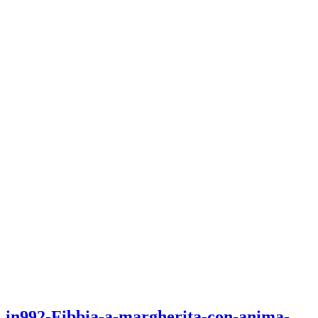
in992-Fibbia-a-margherita-con-anima-