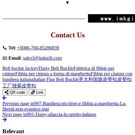
▼
Contact Us
📞
Tel
:
+0086-760-85286839
📧
Email
:
sales3@imkgift.com
Belt buckle factory
Daisy Belt Buckle
Fabbrica di fibbie per
cinture
Fibbia per cintura a forma di margherita
Fibbia per cintura con
bandiera italiana
Italian Flag Belt Buckle
意大利国旗皮带扣
皮带扣
工厂
雏菊皮带扣
QR code
Link
Previous page
in997-Bandiera-tricolore-e-fibbia-a-margherita-La-
libertà-non-svanisce-mai
Next page
in991-Daisy-allaccia-lo-spirito-italiano
Relevant