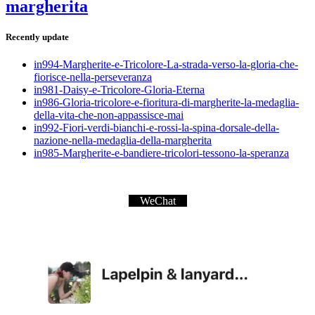
margherita
Recently update
in994-Margherite-e-Tricolore-La-strada-verso-la-gloria-che-
fiorisce-nella-perseveranza
in981-Daisy-e-Tricolore-Gloria-Eterna
in986-Gloria-tricolore-e-fioritura-di-margherite-la-medaglia-
della-vita-che-non-appassisce-mai
in992-Fiori-verdi-bianchi-e-rossi-la-spina-dorsale-della-
nazione-nella-medaglia-della-margherita
in985-Margherite-e-bandiere-tricolori-tessono-la-speranza
WeChat