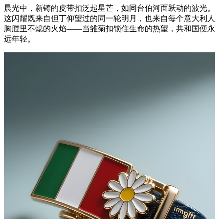
晨光中，新铸的皮带扣泛起星芒，如同台伯河面跃动的波光。
这闪耀既来自但丁仰望过的同一轮明月，也来自每个意大利人
胸膛里不熄的火焰——当雏菊扣锁住生命的热望，共和国便永
远年轻。