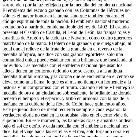
sorprenden por la luz reflejada por la medalla del emblema nacional.
El emblema del escudo grabado con las Columnas de Hércules no
sólo es el mayor honor en la arena, sino que también encarna el
código espiritual de toda la nación. El emblema nacional moderno
evolucionó a partir del emblema doble del rey de 1492. El escudo
presenta el Castillo de Castilla, el León de León, las franjas rojas y
amarillas de Aragón y la cadena de Navarra, como cuatro guerreros
marchando de la mano. El tótem de la granada que cuelga abajo, al
igual que el relieve de la fruta de la granada en el reverso de la
medalla olímpica, nos dice con sus granos regordetes: solo una
comunidad unida puede estallar con una brillantez que trascienda al
individuo. Las medallas con el emblema nacional que usan los
atletas tienen un contorno redondo que se asemeja a la antigua
medalla triunfal romana, y la corona que se encuentra en el centro se
eleva como una llama, lo que es al mismo tiempo un homenaje a la
historia y un compromiso con el futuro. Cuando Felipe VI entregó la
medalla de oro a un ciudadano sobresaliente, la brillante luz dorada
penetró el tiempo y el espacio, y brilló en armonía con la luz de la
mañana en la cubierta de la flota de Colón hace quinientos años.
Este pequeño disco de metal recuerda siempre a cada español: la
verdadera gloria no está en la conquista, sino en el eterno viaje de
superación. En este momento, las banderas rojas y amarillas ondean
bajo el sol de otoño, y cada medalla con el emblema nacional nos
dice: En el viaje hacia las estrellas y el mar, solo forjando coraje en
medallas, la columna vertebral de la nación puede estar siempre