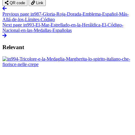
QR code
Link
Previous page
in987-Gloria-Roja-Dorada-Emblema-Español-Más-
Allá-de-los-Límites-Código
Next page
in993-El-Mar-Estrellado-en-la-Heráldica-El-Código-
Nacional-en-las-Medallas-Españolas
Relevant