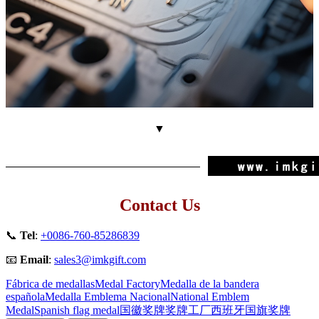
▼
Contact Us
📞
Tel
:
+0086-760-85286839
📧
Email
:
sales3@imkgift.com
Fábrica de medallas
Medal Factory
Medalla de la bandera
española
Medalla Emblema Nacional
National Emblem
Medal
Spanish flag medal
国徽奖牌
奖牌工厂
西班牙国旗奖牌