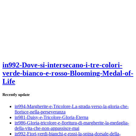
in992-Dove-si-intersecano-i-tre-colori-
verde-bianco-e-rosso-Blooming-Medal-of-
Life
Recently update
in994-Margherite-e-Tricolore-La-strada-verso-la-gloria-che-
fiorisce-nella-perseveranza
in981-Daisy-e-Tricolore-Gloria-Eterna
in986-Gloria-tricolore-e-fioritura-di-margherite-la-medaglia-
della-vita-che-non-appassisce-mai
in992-Fiori-verdi-bianchi-e-rossi-la-spina-dorsale-della-