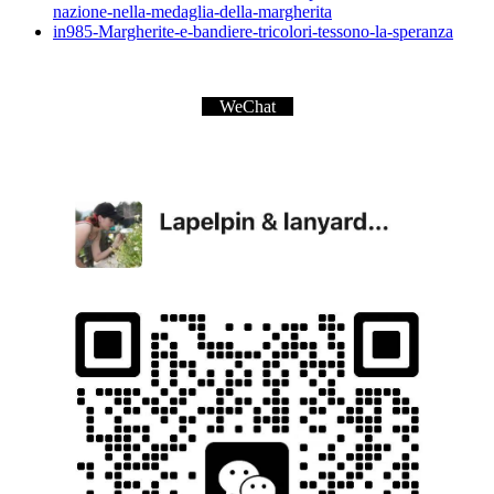
nazione-nella-medaglia-della-margherita
in985-Margherite-e-bandiere-tricolori-tessono-la-speranza
WeChat