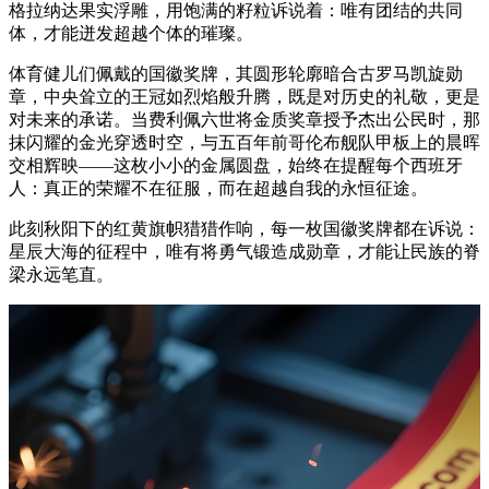
格拉纳达果实浮雕，用饱满的籽粒诉说着：唯有团结的共同
体，才能迸发超越个体的璀璨。
体育健儿们佩戴的国徽奖牌，其圆形轮廓暗合古罗马凯旋勋
章，中央耸立的王冠如烈焰般升腾，既是对历史的礼敬，更是
对未来的承诺。当费利佩六世将金质奖章授予杰出公民时，那
抹闪耀的金光穿透时空，与五百年前哥伦布舰队甲板上的晨晖
交相辉映——这枚小小的金属圆盘，始终在提醒每个西班牙
人：真正的荣耀不在征服，而在超越自我的永恒征途。
此刻秋阳下的红黄旗帜猎猎作响，每一枚国徽奖牌都在诉说：
星辰大海的征程中，唯有将勇气锻造成勋章，才能让民族的脊
梁永远笔直。