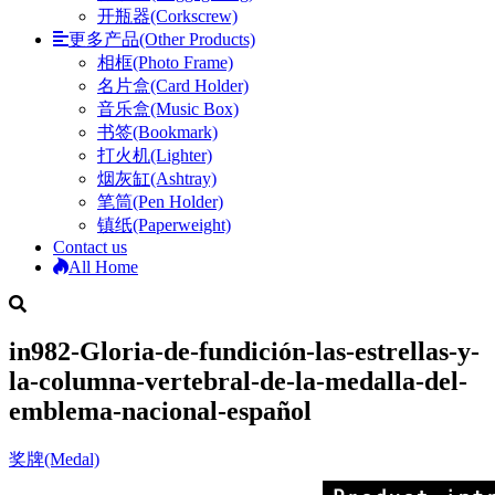
开瓶器(Corkscrew)
更多产品(Other Products)
相框(Photo Frame)
名片盒(Card Holder)
音乐盒(Music Box)
书签(Bookmark)
打火机(Lighter)
烟灰缸(Ashtray)
笔筒(Pen Holder)
镇纸(Paperweight)
Contact us
All Home
in982-Gloria-de-fundición-las-estrellas-y-
la-columna-vertebral-de-la-medalla-del-
emblema-nacional-español
奖牌(Medal)