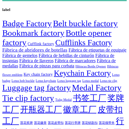
label
Badge Factory
Belt buckle factory
Bookmark factory
Bottle opener
factory
Cufflinks Factory
Cufflink factory
Fábrica de abridores de botellas
Fábrica de etiquetas de equipaje
Fábrica de gemelos
Fábrica de hebillas de cinturón
Fábrica de
insignias
Fábrica de llaveros
Fábrica de marcadores
Fábrica de
medallas
Fábrica de pinzas para corbata
Hibiscus Bottle Opener
Hibiscus
Keychain Factory
Key chain factory
flower emblem
Lotus
badge
Lotus luggage tag
Lotus belt buckle
Lotus keychain
Lotus medal
Lotus tie clip
Luggage tag factory
Medal Factory
Tie clip factory
书签工厂
奖牌
Tulip Medal
工厂
开瓶器工厂
徽章工厂
皮带扣
工厂
行
莲花徽章
莲花行李牌
莲花奖牌
莲花皮带扣
莲花钥匙扣
莲花领带夹