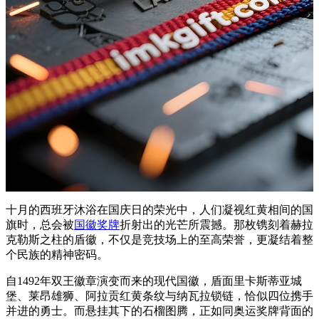
十月的西班牙沐浴在国庆日的荣光中，人们凝视红黄相间的国
旗时，总会被
国徽奖牌
折射出的光芒所震撼。那枚镌刻着赫拉
克勒斯之柱的盾徽，不仅是竞技场上的至高荣誉，更凝结着整
个民族的精神密码。
自1492年双王徽章演变而来的现代国徽，盾面里卡斯蒂亚城
堡、莱昂雄狮、阿拉贡红黄条纹与纳瓦拉锁链，恰似四位携手
并进的勇士。而悬挂其下的石榴图腾，正如同奥运奖牌背面的